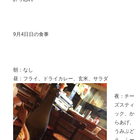
9月4日日の食事
朝：なし
昼：フライ、ドライカレー、玄米、サラダ
夜：チー
ズスティ
ック、か
らあげ、
うみぶど
う、ふー