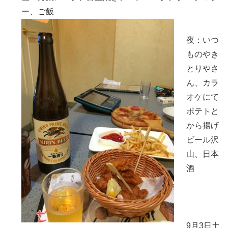
ー、ご飯
夜：いつ
ものやき
とりやさ
ん、カラ
オケにて
ポテトと
から揚げ
ビール沢
山、日本
酒
9月3日土