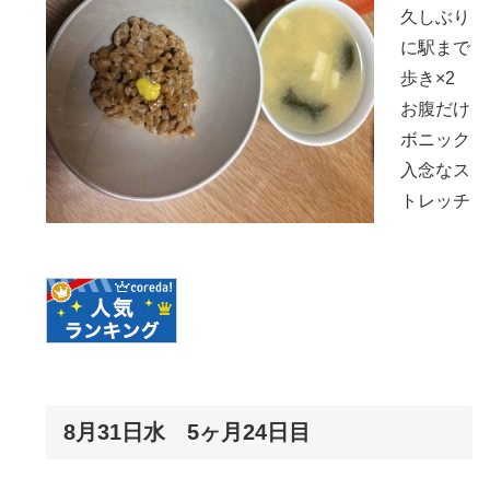
久しぶり
に駅まで
歩き×2
お腹だけ
ボニック
入念なス
トレッチ
8月31日水 5ヶ月24日目