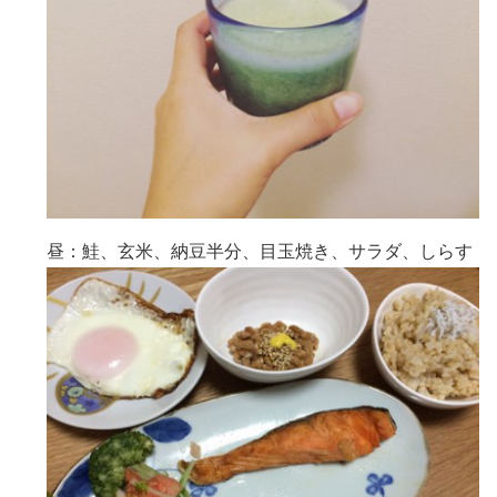
昼：鮭、玄米、納豆半分、目玉焼き、サラダ、しらす