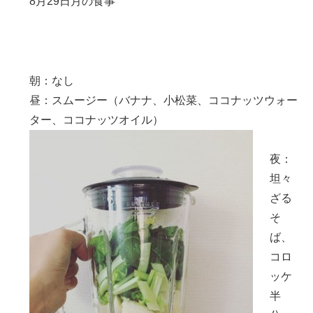
8月29日月の食事
朝：なし
昼：スムージー（バナナ、小松菜、ココナッツウォー
ター、ココナッツオイル）
夜：
坦々
ざる
そ
ば、
コロ
ッケ
半