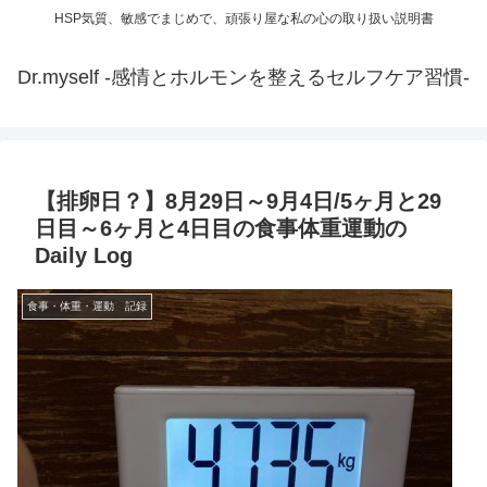
HSP気質、敏感でまじめで、頑張り屋な私の心の取り扱い説明書
Dr.myself -感情とホルモンを整えるセルフケア習慣-
【排卵日？】8月29日～9月4日/5ヶ月と29
日目～6ヶ月と4日目の食事体重運動の
Daily Log
食事・体重・運動 記録