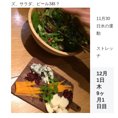
ズ、サラダ、ビール3杯？
11月30
日水の運
動
ストレッ
チ
12月
1日
木
9ヶ
月1
日目