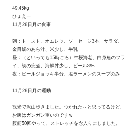
49.45kg
ひょえー
11月28日月の食事
朝：トースト、オムレツ、ソーセージ3本、サラダ、
金目鯛のあら汁、米少し、牛乳
昼：（といっても15時ごろ）生桜海老、白身魚のフラ
イ、鯛の兜煮、海鮮丼少し、ビール3杯
夜：ビールジョッキ半分、塩ラーメンのスープのみ
11月28日月の運動
観光で沢山歩きました。つかれた～と思ってるけど、
お腹はガンガン重いのですｗ
腹筋50回やって、ストレッチを念入りにしました。