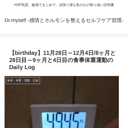
HSP気質、敏感でまじめで、頑張り屋な私の心の取り扱い説明書
Dr.myself -感情とホルモンを整えるセルフケア習慣-
【birthday】11月28日～12月4日/8ヶ月と
28日目～9ヶ月と4日目の食事体重運動の
Daily Log
食事・体重・運動 記録