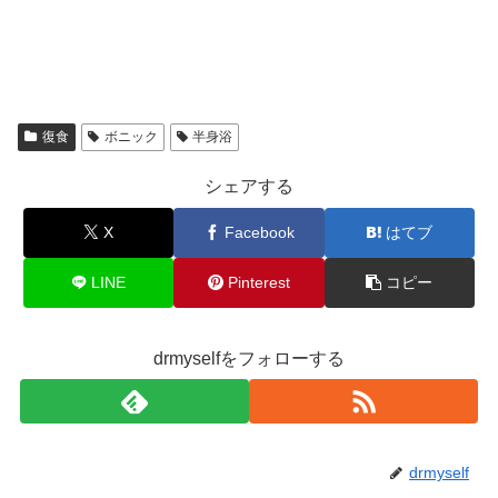
復食
ボニック
半身浴
シェアする
X
Facebook
はてブ
LINE
Pinterest
コピー
drmyselfをフォローする
drmyself