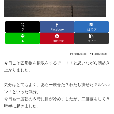
X
Facebook
はてブ
LINE
Pinterest
コピー
2016.03.06
2016.08.31
今日こそ固形物を摂取をするぞ！！！と思いながら朝起き
上がりました。
気分はとてもよく、あらー痩せた？わたし痩せた？ルンル
ン！といった気分。
今日も一度朝の６時に目が冷めましたが、二度寝をして８
時半に起きました。