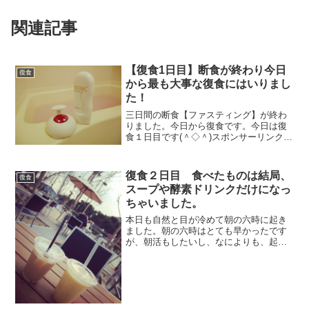
関連記事
【復食1日目】断食が終わり今日
復食
から最も大事な復食にはいりまし
た！
三日間の断食【ファスティング】が終わ
りました。今日から復食です。今日は復
食１日目です(＾◇＾)スポンサーリンク
(adsbygoogle = window.adsbygoogle ||
[]).push({});睡眠の変化昨日も夜の22時半
に...
復食２日目 食べたものは結局、
復食
スープや酵素ドリンクだけになっ
ちゃいました。
本日も自然と目が冷めて朝の六時に起き
ました。朝の六時はとても早かったです
が、朝活もしたいし、なによりも、起き
がけの気分がとても良いのです！これは
今まで断食する前には味わえませんでし
た。食べたものが消化されていないのが
わかった日もありましたし...