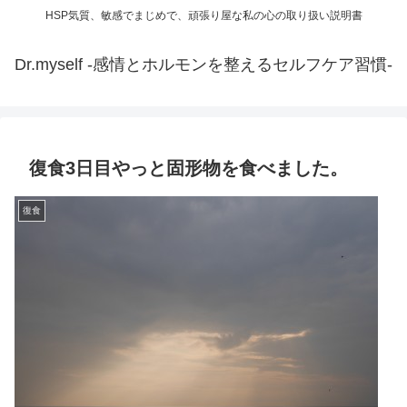
HSP気質、敏感でまじめで、頑張り屋な私の心の取り扱い説明書
Dr.myself -感情とホルモンを整えるセルフケア習慣-
復食3日目やっと固形物を食べました。
復食