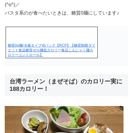
(^o^)／
パスタ系のが食べたいときは、糖質0麺にしています♪
糖質0g麺(冷蔵タイプ)8パック【RCP】【糖質制限ダイ
エット食品糖質ゼロ麺低カロリー食品こんにゃく麺カ
ロリーコントロール】
台湾ラーメン（まぜそば）のカロリー実に
188カロリー！