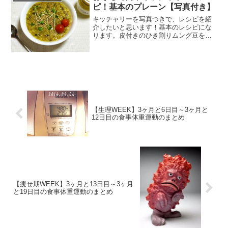
ピ！基本のプレーン【写真付き】
キッチャリーを写真つきで、レシピを紹
介したいと思います！基本のレシピにな
ります。皮付きのひき割りムング豆を使
っているので、栄養価満点です。若干ア
レンジもしているので、是非参考にして
みてください。実際材料だけ集めればあ
とは大事なのは愛情です。...
【生理WEEK】3ヶ月と6日目～3ヶ月と
12日目の食事体重運動のまとめ
【痩せ期WEEK】3ヶ月と13日目～3ヶ月
と19日目の食事体重運動のまとめ