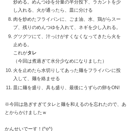
炒める。めんつゆを分量の半分投下、ラカントを少
し入れる、火が通ったら、皿に分ける
肉を炒めたフライパンに、ごま油、水、鶏がらスー
プ、残りのめんつゆを入れて、ネギを少し入れる。
グツグツにて、汁っけがすくなくなってきたら火を
止める。
これが
タレ
（今回は煮過ぎて水分少なめになりました）
火を止めたら水切りしてあった麺をフライパンに投
入して、麺を絡ませる
皿に麺を盛り、具も盛り、最後にうずらの卵をON!
※今回は急ぎすぎてタレと麺を和えるのを忘れたので、あ
とからかけましたｗ
かんせいでーす！(^o^)