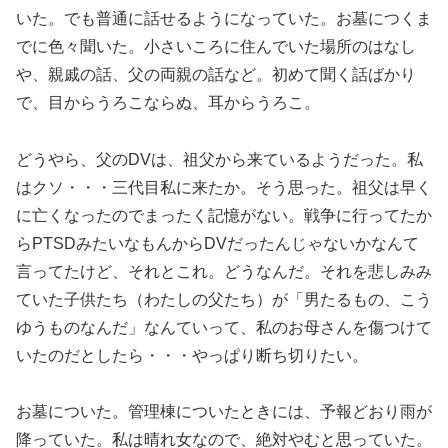
いた。でも普通に話せるようになっていた。お墓につくま
でに色々聞いた。小さいころに住んでいた場所のはなし
や、親戚の話、父の両親の話など。初めて聞く話ばかり
で、目からうろこならぬ、耳からうろこ。
どうやら、父のDVは、祖父から来ているようだった。私
はクソ・・・三代目私に来たか。そう思った。祖父は早く
に亡くなったのでまったく記憶がない。戦争に行ってたか
らPTSDみたいなもんからDVだったんじゃないかなんて
言ってたけど、それとこれ。どうなんだ。それを悲しみみ
ていた子供たち（わたしの父たち）が「男たるもの、こう
ゆうものなんだ」なんていって、私のお母さんを傷つけて
いたのだとしたら・・・やっぱり断ち切りたい。
お墓についた。管理棟についたときには、予報どおり雨が
降っていた。私は晴れ女なので、絶対やむと思っていた。