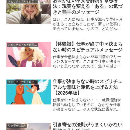
お金がない不安を解消する思考
スピリチュアルと自己対話
法：現実を変える「ある」の気づ
きと熊手のメッセージ
はい、こんにちは。仕事が減って早4ヶ月
がまるっと立ちましたが、新しい仕事に
出会っていません。なので、どんどんお
金が「ない」となってきています。お金
がない！という思考がもたらす現実しか
もタイムリーに先週まで同棲しているパ
【体験談】仕事が終了中々決まら
スピリチュアルと自己対話
ートナーがニートになる...
ない時のスピチュアルメッセージ
仕事が全然決まらない38歳目前のフリー
ランス女子です。ここまで仕事が決まら
ないと思わなかったので、焦りを感じ始
めてきました。ですが、引き寄せとスピ
リチュアルメッセージがたくさん来るの
です。なので、それをまとめました。
仕事が決まらない時のスピリチュ
スピリチュアルと自己対話
アルな意味と運気を上げる方法
【2026年版】
仕事が中々決まらない・・・就職活動や
転職活動をしているのに、なかなか仕事
が決まらない…。そんな状況に置かれて
いるあなたは、きっと不安や焦りでいっ
ぱいになっているのではないでしょう
か。この記事では、仕事が決まらない時
引き寄せの法則がうまくいかない
引き寄せの法則
期をスピリチュアルな観点か...