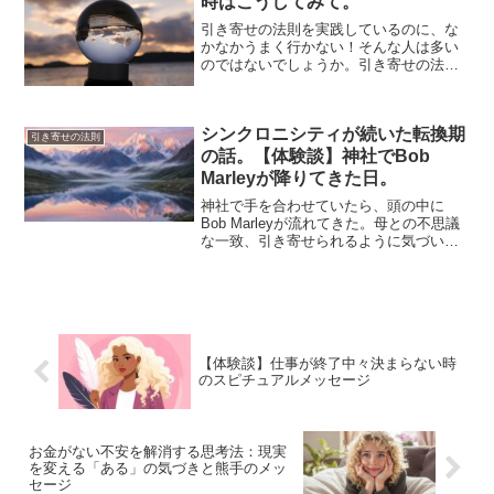
時はこうしてみて。
引き寄せの法則を実践しているのに、な
かなかうまく行かない！そんな人は多い
のではないでしょうか。引き寄せの法則
とは、「自分の願いを引き寄せる」とい
う事ですが、「自分の思ったままの事を
引き寄せている」という事です。うまく
シンクロニシティが続いた転換期
いかない理由をここではあ...
引き寄せの法則
の話。【体験談】神社でBob
Marleyが降りてきた日。
神社で手を合わせていたら、頭の中に
Bob Marleyが流れてきた。母との不思議
な一致、引き寄せられるように気づいた
祖父の田舎。日常に重なり続けたシンク
ロニシティの体験談です。
【体験談】仕事が終了中々決まらない時
のスピチュアルメッセージ
お金がない不安を解消する思考法：現実
を変える「ある」の気づきと熊手のメッ
セージ