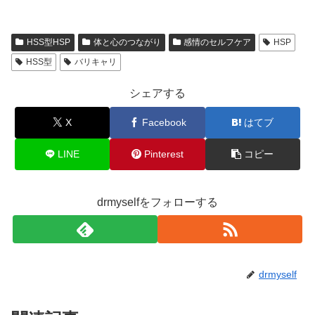
HSS型HSP
体と心のつながり
感情のセルフケア
HSP
HSS型
バリキャリ
シェアする
X
Facebook
はてブ
LINE
Pinterest
コピー
drmyselfをフォローする
drmyself