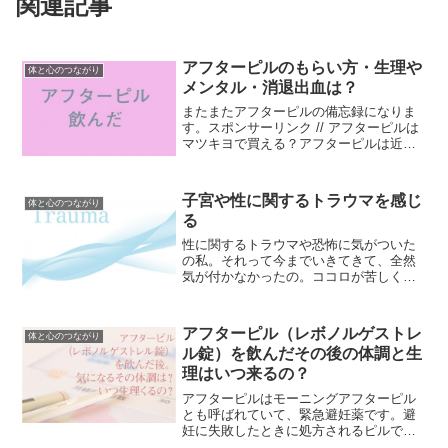
関連記事
アフターピルのもらい方・生理や
体と心のつながり
メンタル・消退出血は？
またまたアフターピルの備忘録になりま
す。スポンサーリンク // アフターピルは
マツキヨで買える？アフターピルは近所
のマツキヨには売っていませんでした。
どこかで購入できる店舗あるのかな？と
思ってオンラインショップを調べてみた
子宮や性に関するトラウマを感じ
体と心のつながり
ら、ありませんでし...
る
性に関するトラウマや恐怖に気がついた
の私。それって今までいきてきて、全然
気が付かなかったの。ココロが苦しくて
も知らないフリしてたの。でもここにき
て、「私はそろそろ気がついてもいい
よ」って準備ができたんだと思う。トラ
アフターピル（レボノルゲストレ
体と心のつながり
ウマって人には言えない事が...
ル錠）を飲んだその後の体調と生
理はいつ来るの？
アフターピルはモーニングアフターピル
とも呼ばれていて、緊急避妊薬です。避
妊に失敗したときに処方されるピルで
す。アフターピルを飲んだあとの経過を