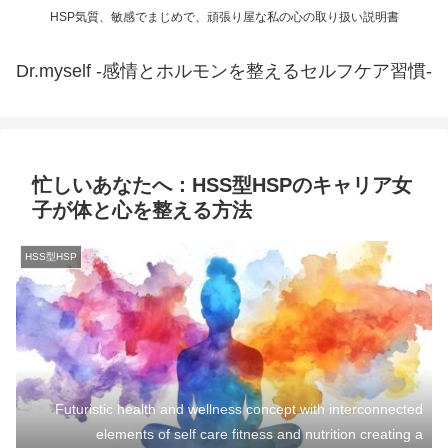
HSP気質、敏感でまじめで、頑張り屋な私の心の取り扱い説明書
Dr.myself -感情とホルモンを整えるセルフケア習慣-
忙しいあなたへ：HSS型HSPのキャリア女
子が体と心を整える方法
HSS型HSP
Futuristic health and wellness concept with interconnected
elements of self care fitness and nutrition creating a