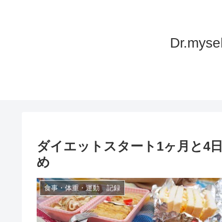
Dr.m
ダイエットスタート1ヶ月と4日
め
食事・体重・運動 記録