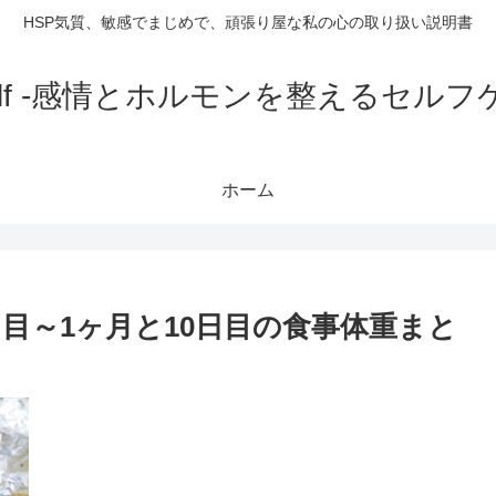
HSP気質、敏感でまじめで、頑張り屋な私の心の取り扱い説明書
yself -感情とホルモンを整えるセルフ
ホーム
目～1ヶ月と10日目の食事体重まと