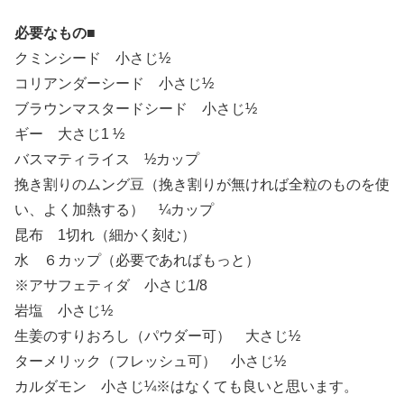
必要なもの■
クミンシード 小さじ½
コリアンダーシード 小さじ½
ブラウンマスタードシード 小さじ½
ギー 大さじ1 ½
バスマティライス ½カップ
挽き割りのムング豆（挽き割りが無ければ全粒のものを使
い、よく加熱する） ¼カップ
昆布 1切れ（細かく刻む）
水 ６カップ（必要であればもっと）
※アサフェティダ 小さじ1/8
岩塩 小さじ½
生姜のすりおろし（パウダー可） 大さじ½
ターメリック（フレッシュ可） 小さじ½
カルダモン 小さじ¼※はなくても良いと思います。