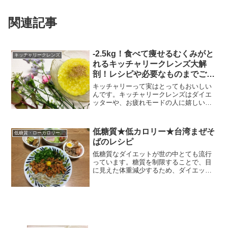
関連記事
-2.5kg！食べて痩せるむくみがと
キッチャリークレンズ
れるキッチャリークレンズ大解
剖！レシピや必要なものまでご紹
介！
キッチャリーって実はとってもおいしい
んです。キッチャリークレンズはダイエ
ッターや、お疲れモードの人に嬉しいリ
セットする手法。疲れた胃腸に、いつも
使っている体にありがとうの意味で体を
食べなから休ませる方法です。普段食事
低糖質★低カロリー★台湾まぜそ
低糖質・ローカロリーレシピ
の質に気をつけていない人...
ばのレシピ
低糖質なダイエットが世の中とても流行
っています。糖質を制限することで、目
に見えた体重減少するため、ダイエッタ
ーには嬉しい限り。しかし、糖質制限す
ると、パスタやパンやお米だけでなく、
すべての糖質に気をつけて、目を光らせ
ることになります。以外に...