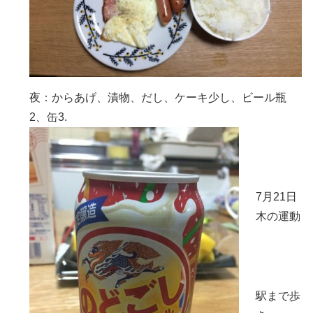
夜：からあげ、漬物、だし、ケーキ少し、ビール瓶
2、缶3.
7月21日
木の運動
駅まで歩