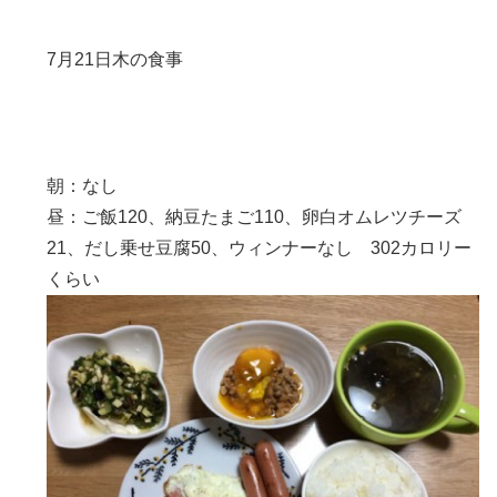
7月21日木の食事
朝：なし
昼：ご飯120、納豆たまご110、卵白オムレツチーズ
21、だし乗せ豆腐50、ウィンナーなし 302カロリー
くらい